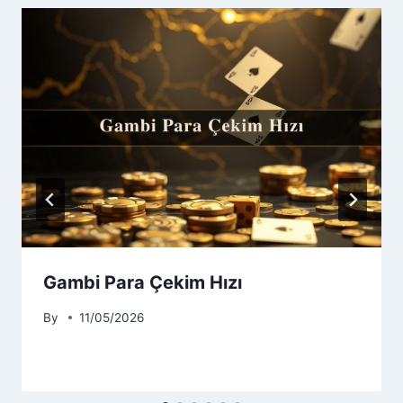
Gambi Para Çekim Hızı
By
11/05/2026