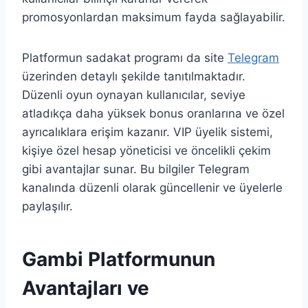
promosyonlardan maksimum fayda sağlayabilir.
Platformun sadakat programı da site
Telegram
üzerinden detaylı şekilde tanıtılmaktadır.
Düzenli oyun oynayan kullanıcılar, seviye
atladıkça daha yüksek bonus oranlarına ve özel
ayrıcalıklara erişim kazanır. VIP üyelik sistemi,
kişiye özel hesap yöneticisi ve öncelikli çekim
gibi avantajlar sunar. Bu bilgiler Telegram
kanalında düzenli olarak güncellenir ve üyelerle
paylaşılır.
Gambi Platformunun
Avantajları ve