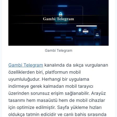
Gambi Telegram
Gambi Telegram
kanalında da sıkça vurgulanan
özelliklerden biri, platformun mobil
uyumluluğudur. Herhangi bir uygulama
indirmeye gerek kalmadan mobil tarayıcı
üzerinden sorunsuz erişim sağlanabilir. Arayüz
tasarımı hem masaüstü hem de mobil cihazlar
için optimize edilmiştir. Sayfa yükleme hızları
oldukça tatmin edicidir ve canlı bahis sırasında