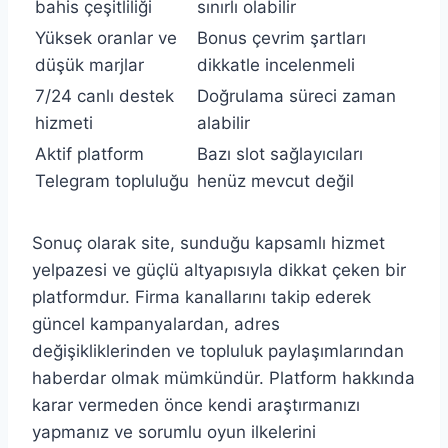
bahis çeşitliliği
sınırlı olabilir
Yüksek oranlar ve
Bonus çevrim şartları
düşük marjlar
dikkatle incelenmeli
7/24 canlı destek
Doğrulama süreci zaman
hizmeti
alabilir
Aktif platform
Bazı slot sağlayıcıları
Telegram topluluğu
henüz mevcut değil
Sonuç olarak site, sunduğu kapsamlı hizmet
yelpazesi ve güçlü altyapısıyla dikkat çeken bir
platformdur. Firma kanallarını takip ederek
güncel kampanyalardan, adres
değişikliklerinden ve topluluk paylaşımlarından
haberdar olmak mümkündür. Platform hakkında
karar vermeden önce kendi araştırmanızı
yapmanız ve sorumlu oyun ilkelerini