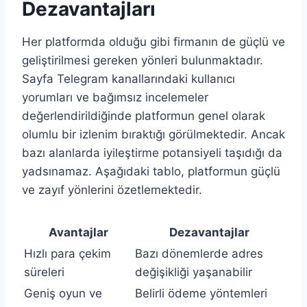
Dezavantajları
Her platformda olduğu gibi firmanın de güçlü ve
geliştirilmesi gereken yönleri bulunmaktadır.
Sayfa Telegram kanallarındaki kullanıcı
yorumları ve bağımsız incelemeler
değerlendirildiğinde platformun genel olarak
olumlu bir izlenim bıraktığı görülmektedir. Ancak
bazı alanlarda iyileştirme potansiyeli taşıdığı da
yadsınamaz. Aşağıdaki tablo, platformun güçlü
ve zayıf yönlerini özetlemektedir.
Avantajlar
Dezavantajlar
Hızlı para çekim
Bazı dönemlerde adres
süreleri
değişikliği yaşanabilir
Geniş oyun ve
Belirli ödeme yöntemleri