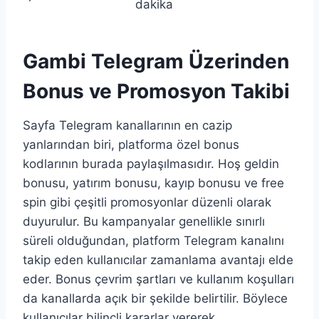
dakika
Gambi Telegram Üzerinden
Bonus ve Promosyon Takibi
Sayfa Telegram kanallarının en cazip
yanlarından biri, platforma özel bonus
kodlarının burada paylaşılmasıdır. Hoş geldin
bonusu, yatırım bonusu, kayıp bonusu ve free
spin gibi çeşitli promosyonlar düzenli olarak
duyurulur. Bu kampanyalar genellikle sınırlı
süreli olduğundan, platform Telegram kanalını
takip eden kullanıcılar zamanlama avantajı elde
eder. Bonus çevrim şartları ve kullanım koşulları
da kanallarda açık bir şekilde belirtilir. Böylece
kullanıcılar bilinçli kararlar vererek