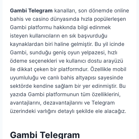
Gambi Telegram
kanalları, son dönemde online
bahis ve casino dünyasında hızla popülerleşen
Gambi platformu hakkında bilgi edinmek
isteyen kullanıcıların en sık başvurduğu
kaynaklardan biri haline gelmiştir. Bu yil icinde
Gambi, sunduğu geniş oyun yelpazesi, hızlı
ödeme seçenekleri ve kullanıcı dostu arayüzü
ile dikkat çeken bir platformdur. Özellikle mobil
uyumluluğu ve canlı bahis altyapısı sayesinde
sektörde kendine sağlam bir yer edinmiştir. Bu
yazıda Gambi platformunun tüm özelliklerini,
avantajlarını, dezavantajlarını ve Telegram
üzerindeki varlığını detaylı şekilde ele alacağız.
Gambi Telegram