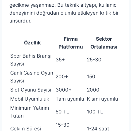
gecikme yaşanmaz. Bu teknik altyapı, kullanıcı
deneyimini doğrudan olumlu etkileyen kritik bir
unsurdur.
Firma
Sektör
Özellik
Platformu
Ortalaması
Spor Bahis Branşı
35+
25-30
Sayısı
Canlı Casino Oyun
200+
150
Sayısı
Slot Oyunu Sayısı
3000+
2000
Mobil Uyumluluk
Tam uyumlu
Kısmi uyumlu
Minimum Yatırım
50 TL
100 TL
Tutarı
15-30
Çekim Süresi
1-24 saat