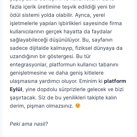
fazla içerik üretimine teşvik edildiği yeni bir
ödül sistemi yolda olabilir. Ayrıca, yerel
işletmelerle yapılan işbirlikleri sayesinde firma
kullanıcılarının gerçek hayatta da faydalar
sağlayabileceği düşünülüyor. Bu, sayfanın
sadece dijitalde kalmayıp, fiziksel dünyaya da
uzandığının bir göstergesi. Bu tür
entegrasyonlar, platformun kullanıcı tabanını
genişletmesine ve daha geniş kitlelere
ulaşmasına yardımcı oluyor. Eminim ki
platform
Eylül
, yine dopdolu sürprizlerle gelecek ve bizi
şaşırtacak. Siz de bu yenilikleri takipte kalın
derim, pişman olmazsınız.
Peki ama nasil?