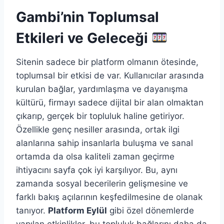
Gambi’nin Toplumsal
Etkileri ve Geleceği
Sitenin sadece bir platform olmanın ötesinde,
toplumsal bir etkisi de var. Kullanıcılar arasında
kurulan bağlar, yardımlaşma ve dayanışma
kültürü, firmayı sadece dijital bir alan olmaktan
çıkarıp, gerçek bir topluluk haline getiriyor.
Özellikle genç nesiller arasında, ortak ilgi
alanlarına sahip insanlarla buluşma ve sanal
ortamda da olsa kaliteli zaman geçirme
ihtiyacını sayfa çok iyi karşılıyor. Bu, aynı
zamanda sosyal becerilerin gelişmesine ve
farklı bakış açılarının keşfedilmesine de olanak
tanıyor.
Platform Eylül
gibi özel dönemlerde