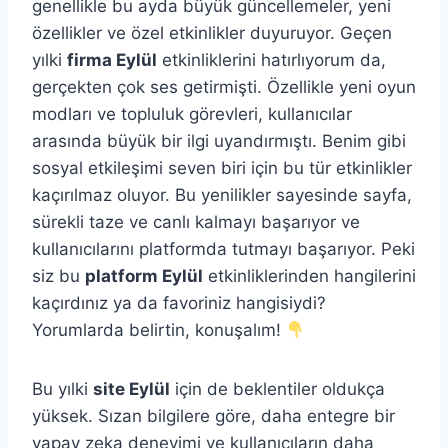
genellikle bu ayda büyük güncellemeler, yeni
özellikler ve özel etkinlikler duyuruyor. Geçen
yılki
firma Eylül
etkinliklerini hatırlıyorum da,
gerçekten çok ses getirmişti. Özellikle yeni oyun
modları ve topluluk görevleri, kullanıcılar
arasında büyük bir ilgi uyandırmıştı. Benim gibi
sosyal etkileşimi seven biri için bu tür etkinlikler
kaçırılmaz oluyor. Bu yenilikler sayesinde sayfa,
sürekli taze ve canlı kalmayı başarıyor ve
kullanıcılarını platformda tutmayı başarıyor. Peki
siz bu
platform Eylül
etkinliklerinden hangilerini
kaçırdınız ya da favoriniz hangisiydi?
Yorumlarda belirtin, konuşalım!
Bu yılki
site Eylül
için de beklentiler oldukça
yüksek. Sızan bilgilere göre, daha entegre bir
yapay zeka deneyimi ve kullanıcıların daha