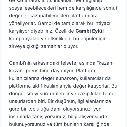
de katlanarak arttı. İnsanlar, hem eğlenip
sosyalleşebilecekleri hem de karşılığında somut
değerler kazanabilecekleri platformlara
yöneliyorlar. Gambi de tam olarak bu ihtiyacı
karşılıyor diyebiliriz. Özellikle
Gambi Eylül
kampanyaları ve etkinlikleri, bu popülerliğin
zirveye çıktığı zamanlar oluyor.
Gambi’nin arkasındaki felsefe, aslında “kazan-
kazan” prensibine dayanıyor. Platform,
kullanıcılarına değer sunarken, kullanıcılar da
platforma aktif katılımlarıyla değer katıyorlar. Bu
döngü, siteyi sürdürülebilir ve cazip kılan temel
unsurlardan biri. Bir düşünün, ilgi alanlarınıza
göre bir topluluğa dahil oluyorsunuz, yeni
insanlarla tanışıyorsunuz, bilgi alışverişinde
bulunuyorsunuz ve tüm bunların karşılığında