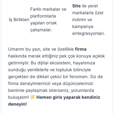
Site
ile yerel
Farklı markalar ve
markalarla özel
platformlarla
İş Birlikleri
indirim ve
yapılan ortak
kampanya
çalışmalar.
entegrasyonları.
Umarım bu yazı, site ve özellikle
firma
hakkında merak ettiğiniz pek çok konuya açıklık
getirmiştir. Bu dijital ekosistem, hayatımıza
sunduğu yeniliklerle ve topluluk bilinciyle
gerçekten de dikkat çekici bir fenomen. Siz de
firma deneyimlerinizi veya düşüncelerinizi
benimle paylaşmak isterseniz, yorumlarda
buluşalım!
Hemen giris yaparak kendiniz
deneyin!