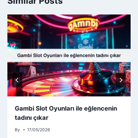
Similar Posts
Gambi Slot Oyunları ile eğlencenin
tadını çıkar
By
17/05/2026