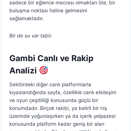
sadece bir eğlence mecrası olmaktan öte, bir
buluşma noktası haline gelmesini
sağlamaktadır.
Bir de su var tabii:
Gambi Canlı ve Rakip
Analizi
Sektördeki diğer canlı platformlarla
kıyaslandığında sayfa, özellikle canlı etkileşim
ve oyun çeşitliliği konusunda güçlü bir
konumdadır. Birçok rakibi, ya belirli bir niş
üzerinde yoğunlaşırken ya da içerik yelpazesi
konusunda platform kadar geniş bir alan