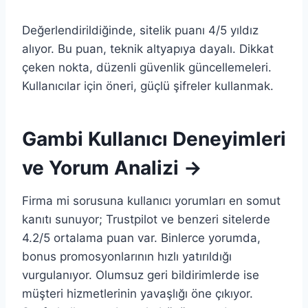
Değerlendirildiğinde, sitelik puanı 4/5 yıldız
alıyor. Bu puan, teknik altyapıya dayalı. Dikkat
çeken nokta, düzenli güvenlik güncellemeleri.
Kullanıcılar için öneri, güçlü şifreler kullanmak.
Gambi Kullanıcı Deneyimleri
ve Yorum Analizi →
Firma mi sorusuna kullanıcı yorumları en somut
kanıtı sunuyor; Trustpilot ve benzeri sitelerde
4.2/5 ortalama puan var. Binlerce yorumda,
bonus promosyonlarının hızlı yatırıldığı
vurgulanıyor. Olumsuz geri bildirimlerde ise
müşteri hizmetlerinin yavaşlığı öne çıkıyor.