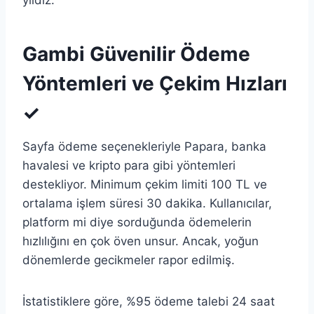
yıldız.
Gambi Güvenilir Ödeme
Yöntemleri ve Çekim Hızları
✓
Sayfa ödeme seçenekleriyle Papara, banka
havalesi ve kripto para gibi yöntemleri
destekliyor. Minimum çekim limiti 100 TL ve
ortalama işlem süresi 30 dakika. Kullanıcılar,
platform mi diye sorduğunda ödemelerin
hızlılığını en çok öven unsur. Ancak, yoğun
dönemlerde gecikmeler rapor edilmiş.
İstatistiklere göre, %95 ödeme talebi 24 saat