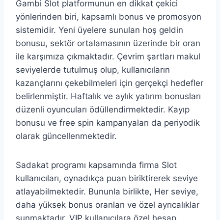
Gambi Slot platformunun en dikkat çekici
yönlerinden biri, kapsamlı bonus ve promosyon
sistemidir. Yeni üyelere sunulan hoş geldin
bonusu, sektör ortalamasının üzerinde bir oran
ile karşımıza çıkmaktadır. Çevrim şartları makul
seviyelerde tutulmuş olup, kullanıcıların
kazançlarını çekebilmeleri için gerçekçi hedefler
belirlenmiştir. Haftalık ve aylık yatırım bonusları
düzenli oyuncuları ödüllendirmektedir. Kayıp
bonusu ve free spin kampanyaları da periyodik
olarak güncellenmektedir.
Sadakat programı kapsamında firma Slot
kullanıcıları, oynadıkça puan biriktirerek seviye
atlayabilmektedir. Bununla birlikte, Her seviye,
daha yüksek bonus oranları ve özel ayrıcalıklar
sunmaktadır. VIP kullanıcılara özel hesap