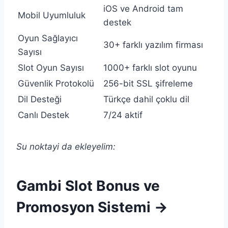
iOS ve Android tam
Mobil Uyumluluk
destek
Oyun Sağlayıcı
30+ farklı yazılım firması
Sayısı
Slot Oyun Sayısı
1000+ farklı slot oyunu
Güvenlik Protokolü
256-bit SSL şifreleme
Dil Desteği
Türkçe dahil çoklu dil
Canlı Destek
7/24 aktif
Su noktayi da ekleyelim:
Gambi Slot Bonus ve
Promosyon Sistemi →