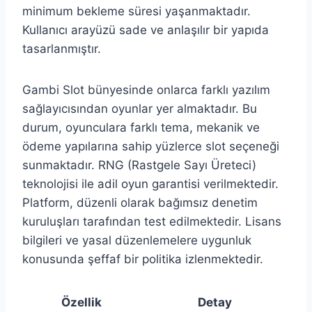
minimum bekleme süresi yaşanmaktadır.
Kullanıcı arayüzü sade ve anlaşılır bir yapıda
tasarlanmıştır.
Gambi Slot bünyesinde onlarca farklı yazılım
sağlayıcısından oyunlar yer almaktadır. Bu
durum, oyunculara farklı tema, mekanik ve
ödeme yapılarına sahip yüzlerce slot seçeneği
sunmaktadır. RNG (Rastgele Sayı Üreteci)
teknolojisi ile adil oyun garantisi verilmektedir.
Platform, düzenli olarak bağımsız denetim
kuruluşları tarafından test edilmektedir. Lisans
bilgileri ve yasal düzenlemelere uygunluk
konusunda şeffaf bir politika izlenmektedir.
Özellik
Detay