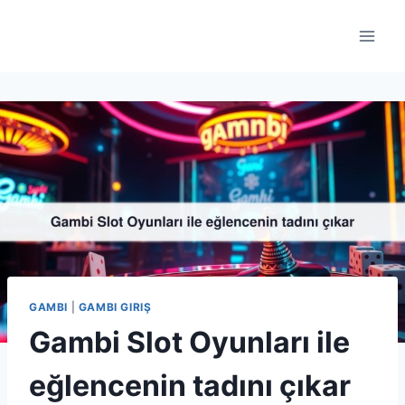
Skip
to
content
GAMBI
|
GAMBI GIRIŞ
Gambi Slot Oyunları ile
eğlencenin tadını çıkar