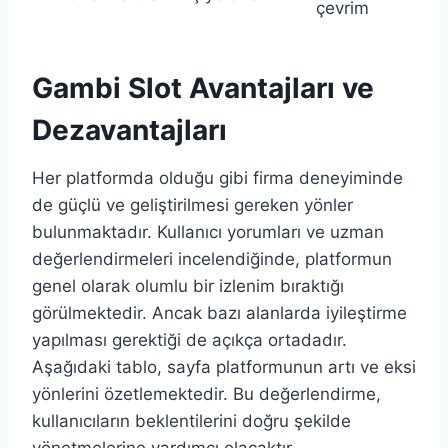
çevrim
Gambi Slot Avantajları ve
Dezavantajları
Her platformda olduğu gibi firma deneyiminde
de güçlü ve geliştirilmesi gereken yönler
bulunmaktadır. Kullanıcı yorumları ve uzman
değerlendirmeleri incelendiğinde, platformun
genel olarak olumlu bir izlenim bıraktığı
görülmektedir. Ancak bazı alanlarda iyileştirme
yapılması gerektiği de açıkça ortadadır.
Aşağıdaki tablo, sayfa platformunun artı ve eksi
yönlerini özetlemektedir. Bu değerlendirme,
kullanıcıların beklentilerini doğru şekilde