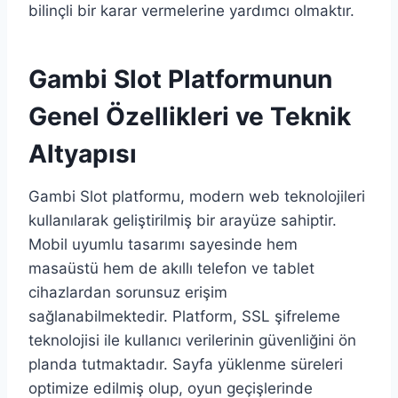
bilinçli bir karar vermelerine yardımcı olmaktır.
Gambi Slot Platformunun
Genel Özellikleri ve Teknik
Altyapısı
Gambi Slot platformu, modern web teknolojileri
kullanılarak geliştirilmiş bir arayüze sahiptir.
Mobil uyumlu tasarımı sayesinde hem
masaüstü hem de akıllı telefon ve tablet
cihazlardan sorunsuz erişim
sağlanabilmektedir. Platform, SSL şifreleme
teknolojisi ile kullanıcı verilerinin güvenliğini ön
planda tutmaktadır. Sayfa yüklenme süreleri
optimize edilmiş olup, oyun geçişlerinde