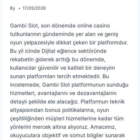
By
17/05/2026
Gambi Slot, son dönemde online casino
tutkunlarının gündeminde yer alan ve geniş
oyun yelpazesiyle dikkat çeken bir platformdur.
Bu yil icinde Dijital eğlence sektöründe
rekabetin giderek arttığı bu dönemde,
kullanıcılar güvenilir ve kaliteli bir deneyim
sunan platformları tercih etmektedir. Bu
incelemede, Gambi Slot platformunun sunduğu
hizmetleri, avantajlarını ve dezavantajlarını
detaylı şekilde ele alacağız. Platformun teknik
altyapısından bonus politikalarına, oyun
çeşitliliğinden müşteri hizmetlerine kadar tüm
yönlerini mercek altına alıyoruz. Amacımız,
okuyuculara objektif ve somut bilgiler sunarak